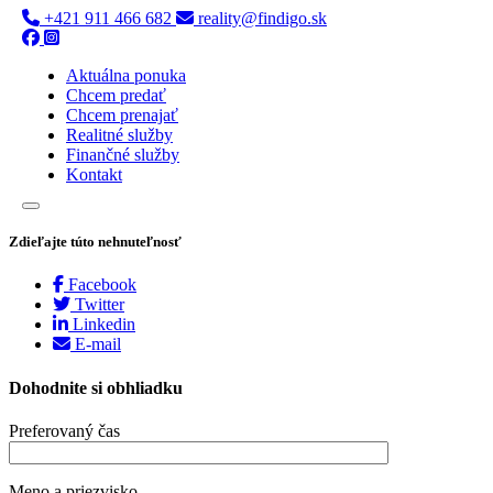
+421 911 466 682
reality@findigo.sk
Aktuálna ponuka
Chcem predať
Chcem prenajať
Realitné služby
Finančné služby
Kontakt
Zdieľajte túto nehnuteľnosť
Facebook
Twitter
Linkedin
E-mail
Dohodnite si obhliadku
Preferovaný čas
Meno a priezvisko